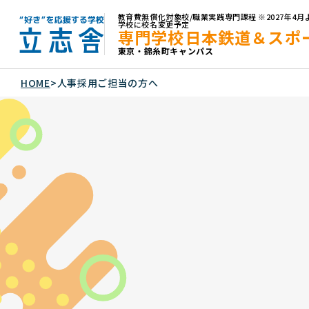
教育費無償化対象校/職業実践専門課程 ※2027年
学校に校名変更予定
専門学校日本鉄道＆スポ
東京・錦糸町キャンパス
"好き"を応援する学校 立志舎
HOME
>
人事採用ご担当の方へ