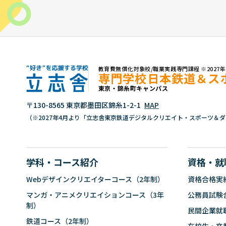
お問い合わせ
TEL：06(6776)6803 / FAX：0
教育費無償化対象校/職業実践専門課程 ※202
専門学校日本鉄道＆ス
東京・錦糸町キャンパス
"好き"を応援する学校 立志舎
〒130-8565 東京都墨田区錦糸1-2-1
MAP
（※2027年4月より「立志舎東京鉄道デジタルクリエイト・スポーツ＆
学科・コース紹介
資格・就
Webデザインクリエイターコース（2年制）
資格合格実
マンガ・アニメクリエイションコース（3年
公務員試験
制）
民間企業就
鉄道コース（2年制）