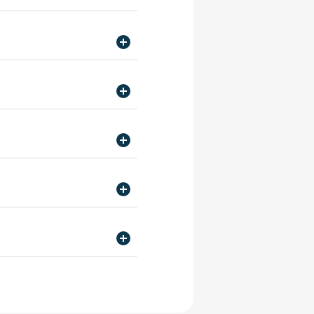
jp
校 キャリア支援部
p
ャリア支援部
.ac.jp
学校名古屋校/ 東京法律公務
専門学校 キャリア支援部
ャリア支援部
.jp
jp
学校/ 大阪法律公務員専門学
支援部
学校天王寺校/ 大阪法律公務
jp
門学校天王寺校 キャリア支援