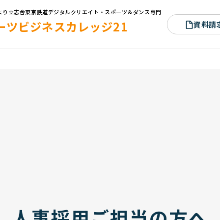
4月より立志舎東京鉄道デジタルクリエイト・スポーツ＆ダンス専門
ーツビジネスカレッジ21
資料請
人
事
採
用
ご
担
当
の
方
へ