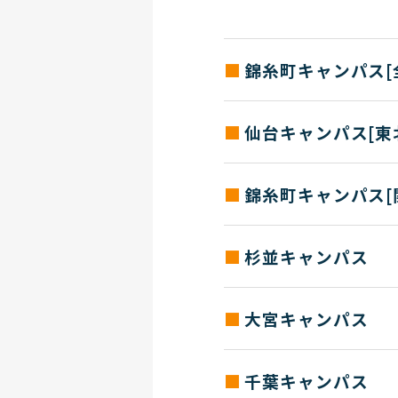
錦糸町キャンパス[
求人票送付先住所
仙台キャンパス[東
〒130-8565 東京都墨田区錦
※ キャリア支援部の場所は、東京都
求人票送付先住所
来校の際はこちらにお願いいた
錦糸町キャンパス[
お問い合わせ
〒980-0021 仙台市青葉区中
TEL：03(3624)5478 / FAX：0
求人票送付先住所
お問い合わせ
杉並キャンパス
TEL：022(713)8751 / FAX：0
〒130-8565 東京都墨田区錦
求人票送付先住所
大宮キャンパス
お問い合わせ
〒166-8567 東京都杉並区高
TEL：03(3624)5478 / FAX：0
求人票送付先住所
千葉キャンパス
〒330-0854 さいたま市大宮
お問い合わせ