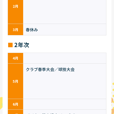
2月
春休み
3月
2年次
4月
クラブ春季大会／球技大会
5月
6月