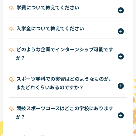
手続後に入学者へのお知らせ（専用サイト）にて
学費について教えてください
お知らせしています。
1年次の学費納入額（前後期授業料・演習費・維持
入学金について教えてください
費の合計）は1,180,000円～、2年次は1,180,000
円～です。詳しくは募集要項をご確認ください。
入学金は、200,000円です。
どのような企業でインターンシップ可能です
か？
インターンシップ（就業体験学習）はスポーツ学
スポーツ学科での実習はどのようなものが、
科の大きな特徴の一つです。様々なスポーツ企業や
またどれくらいあるのですか？
チームで研修を積むことができます。主なインター
ンシップ契約先はスポーツメーカーの「アディダ
各コースによって違いはありますが、トレーニング
ス ジャパン」、フィットネスクラブの「セントラ
競技スポーツコースはどこの学校にあります
実習、エアロビクス実習、水泳実習、テーピング
ルスポーツ」や「ルネサンス」、そしてFリーグの
か？
実習、スポーツマッサージ実習、バレー・バス
フウガドールすみだ、Bリーグのサンロッカーズ渋
ケ・バドミントン等の体育館実習、キャンプ実
日本鉄道＆スポーツビジネスカレッジ21にありま
谷など。この中から自分の目標にあわせて研修先
習、スキー・スノーボード実習、スキューバダイ