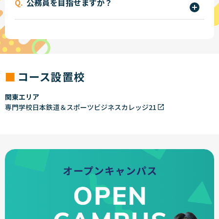
公務員を目指せますか？
す。
を希望することができます。インターンシップの経
ビング実習、ウェイクボード実習、ラフティング
験は就職の際も大変評価されます。積極的にチャレ
めざせます。多くの卒業生が消防官や警察官、自衛
実習、カヌー実習などがあり、実習時間は1週間の
ンジしてください。
官として活躍しています。
うち約半分が実習になります。その他、健康運動実
中には国家公務員や公共交通機関で働いている卒
践指導者、販売士、パソコンなどの資格取得の時
業生もいます。
間や就職指導の時間がありますので、就職も安心
コース設置校
です。
関東エリア
専門学校日本鉄道＆スポーツビジネスカレッジ21