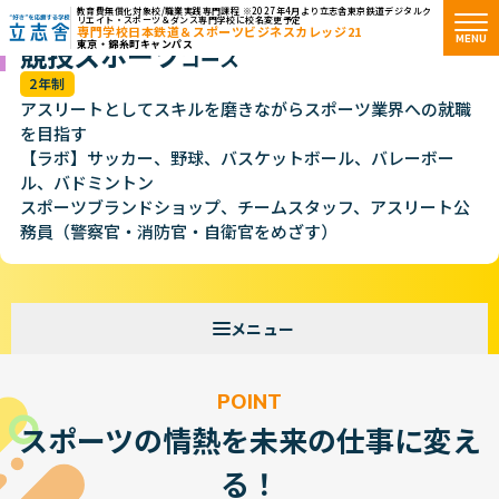
教育費無償化対象校/職業実践専門課程 ※2027年4月より立志舎東京鉄道デジタルク
リエイト・スポーツ＆ダンス専門学校に校名変更予定
専門学校日本鉄道＆スポーツビジネスカレッジ21
MENU
競技スポーツ
東京・錦糸町キャンパス
"好き"を応援する学校 立志舎
コース
2年制
アスリートとしてスキルを磨きながらスポーツ業界への就職
を目指す
【ラボ】サッカー、野球、バスケットボール、バレーボー
ル、バドミントン
スポーツブランドショップ、チームスタッフ、アスリート公
務員（警察官・消防官・自衛官をめざす）
POINT
スポーツの情熱を未来の仕事に変え
る！