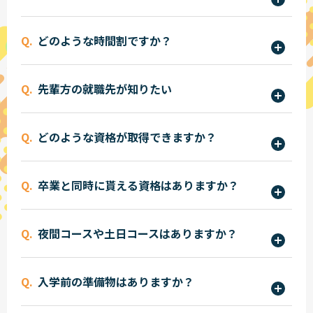
されます。オープンキャンパスで体感授業を実施し
パンフレットをご確認ください。オープンキャン
ています。
どのような時間割ですか？
パスでは学科担当の先生や在学生からより詳しく
説明が聞けます。
パンフレットをご確認ください。オープンキャン
先輩方の就職先が知りたい
パスでは学科担当の先生や在学生からより詳しく
説明が聞けます。
パンフレットをご確認ください。オープンキャン
どのような資格が取得できますか？
パスでは最新の情報が聞けます。
NSCAパーソナルトレーナー、健康運動実践指導
卒業と同時に貰える資格はありますか？
者、JATIトレーニング指導者、アスリートフード
マイスター、ストレッチトレーナー、運動あそび
専門士（専門課程２年制卒）が付与されます。
指導士、リテールマーケティング（販売士）検
夜間コースや土日コースはありますか？
定、マイクロソフト オフィス スペシャリスト、ビ
現在は設置していません。
ジネス能力検定ジョブパス、上級救命技能、JSBA
入学前の準備物はありますか？
スノーボード検定、スキューバダイビングライセ
ンスなど様々な資格取得・合格を目指せます。