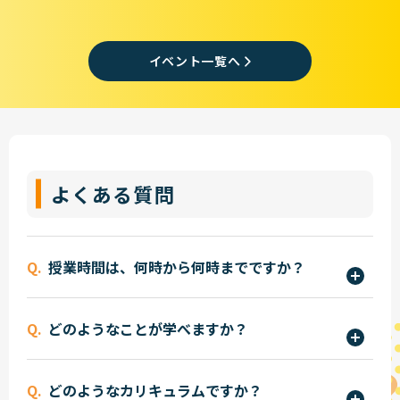
イベント一覧へ
よくある質問
授業時間は、何時から何時までですか？
午前9時30分から授業開始となります。曜日によっ
どのようなことが学べますか？
て終了時間が異なります。希望者には、補習を行い
ます。
高校時代に取り組でいた部活動や競技を続けなが
どのようなカリキュラムですか？
ら学べるコースです。クラブ活動が単位として認定