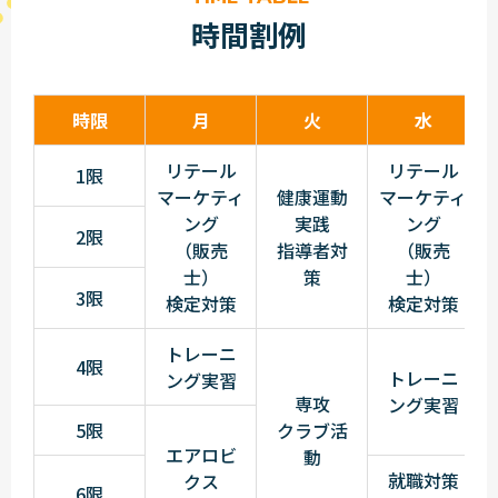
時間割例
時限
月
火
水
リテール
リテール
1限
マーケティ
健康運動
マーケティ
ング
実践
ング
2限
（販売
指導者対
（販売
士）
策
士）
3限
検定対策
検定対策
トレーニ
4限
トレーニ
ング実習
専攻
ング実習
5限
クラブ活
エアロビ
動
就職対策
クス
6限