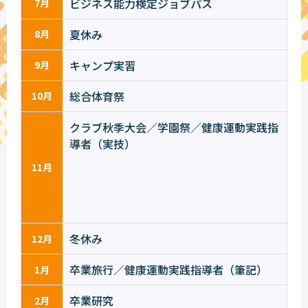
ビジネス能力検定ジョブパス
7月
夏休み
8月
キャンプ実習
9月
総合体育祭
10月
クラブ秋季大会／学園祭／健康運動実践指
導者（実技）
11月
冬休み
12月
卒業旅行／健康運動実践指導者（筆記）
1月
卒業研究
2月