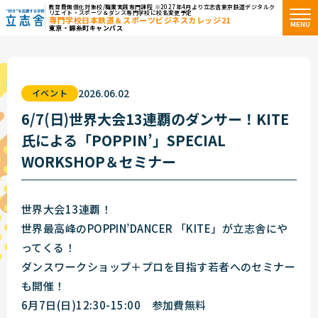
教育費無償化対象校/職業実践専門課程 ※2027年4月より立志舎東京鉄道デジタルク
リエイト・スポーツ＆ダンス専門学校に校名変更予定
専門学校日本鉄道＆スポーツビジネスカレッジ21
MENU
東京・錦糸町キャンパス
"好き"を応援する学校 立志舎
2026.06.02
イベント
6/7(日)世界大会13連覇のダンサー！KITE
氏による「POPPIN’」SPECIAL
WORKSHOP＆セミナー
世界大会13連覇！
世界最高峰のPOPPIN’DANCER 「KITE」が立志舎にや
ってくる！
ダンスワークショップ＋プロを目指す若者へのセミナー
も開催！
6月7日(日)12:30-15:00 参加費無料